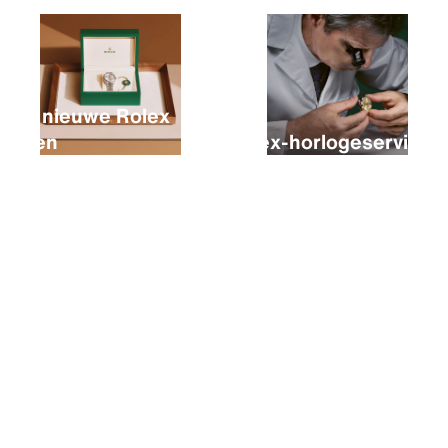
Een nieuwe Rolex
kopen
Rolex-horlogeservice