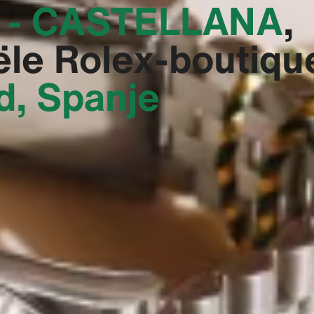
 - CASTELLANA‬
,
ële Rolex-boutiqu
d, Spanje