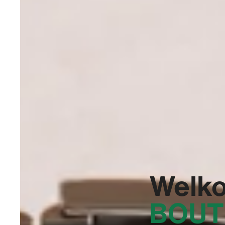
Welko
BOUT