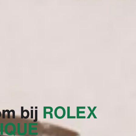
m bij
‭ROLEX
IQUE