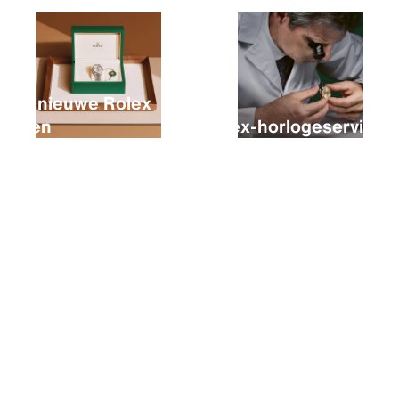
Een nieuwe Rolex
kopen
Rolex-horlogeservice