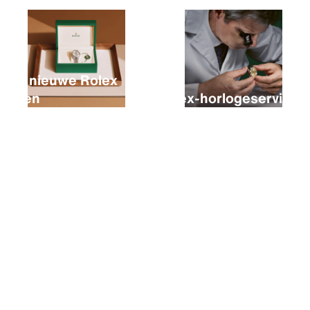
Een nieuwe Rolex
kopen
Rolex-horlogeservice