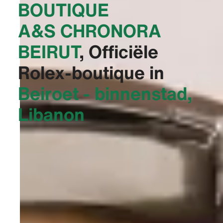
BOUTIQUE
A&S CHRONORA
BEIRUT‬
, Officiële
Rolex-boutique in
Beiroet - binnenstad,
Libanon