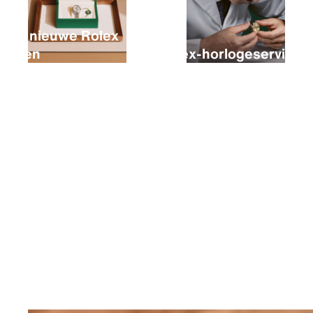
Een nieuwe Rolex
kopen
Rolex-horlogeservice