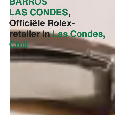
BARROS
LAS CONDES‬
,
Officiële Rolex-
retailer in
Las Condes,
Chili