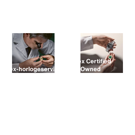
Een nieuwe Rolex kopen
Rolex Certified
Rolex-horlogeservice
Pre‑Owned