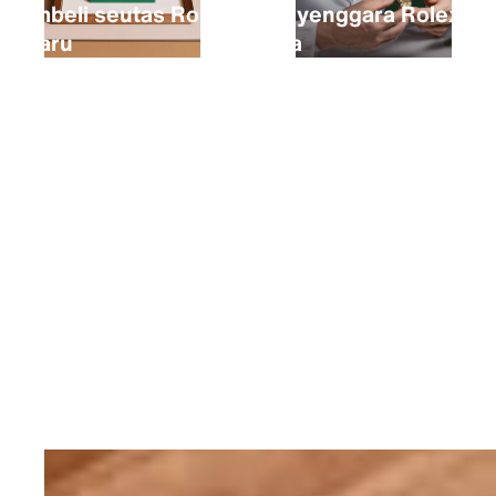
Membeli seutas Rolex
Menyenggara Rolex
baharu
anda