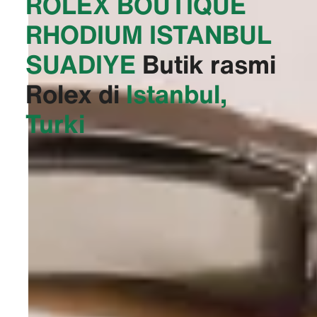
‭ROLEX BOUTIQUE
RHODIUM ISTANBUL
SUADIYE‬
Butik rasmi
Rolex di
Istanbul,
Turki