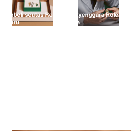
Membeli seutas Rolex
Menyenggara Rolex
baharu
anda