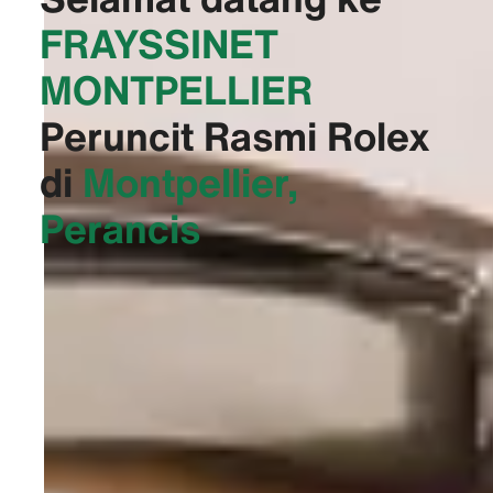
‭FRAYSSINET
MONTPELLIER‬
Peruncit Rasmi Rolex
di
Montpellier,
Perancis