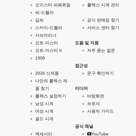
오이스터 퍼페츄얼
롤렉스 시계 관리
씨-드웰러
딥씨
공식 판매점 찾기
스카이-드웰러
서비스 센터 찾기
서브마리너
요트-마스터
도움 및 지원
요트-마스터 II
자주 묻는 질문
1908
접근성
2026 신제품
문구 확인하기
나만의 롤렉스 제
품 찾기
미디어
롤렉스 설정하기
바탕화면
남성 시계
브로셔
여성 시계
사용자 가이드
골드 시계
공식 채널
액세서리
YouTube