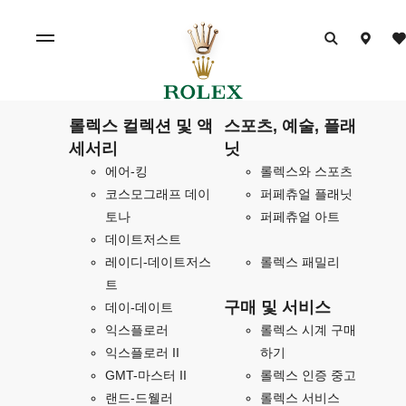
롤렉스 컬렉션 및 액
스포츠, 예술, 플래
세서리
닛
에어-킹
롤렉스와 스포츠
코스모그래프 데이
퍼페츄얼 플래닛
토나
퍼페츄얼 아트
데이트저스트
레이디-데이트저스
롤렉스 패밀리
트
구매 및 서비스
데이-데이트
익스플로러
롤렉스 시계 구매
익스플로러 II
하기
GMT-마스터 II
롤렉스 인증 중고
랜드-드웰러
롤렉스 서비스