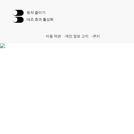
동작 줄이기
대조 효과 활성화
이용 약관
개인 정보 고지
쿠키
퍼페츄얼 이니셔티브 자세히
보기