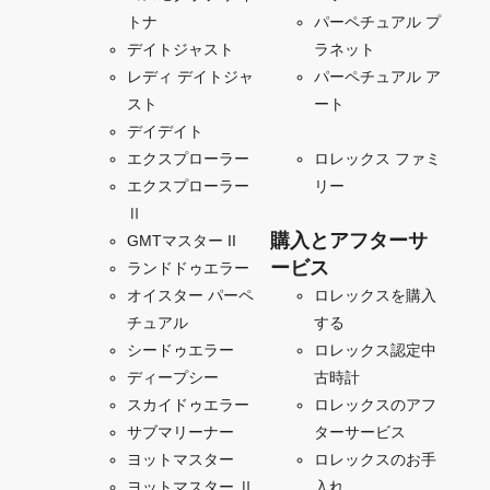
トナ
パーペチュアル プ
デイトジャスト
ラネット
レディ デイトジャ
パーペチュアル ア
スト
ート
デイデイト
エクスプローラー
ロレックス ファミ
エクスプローラー
リー
Ⅱ
購入とアフターサ
GMTマスター II
ービス
ランドドゥエラー
オイスター パーペ
ロレックスを購入
チュアル
する
シードゥエラー
ロレックス認定中
ディープシー
古時計
スカイドゥエラー
ロレックスのアフ
サブマリーナー
ターサービス
ヨットマスター
ロレックスのお手
ヨットマスター Ⅱ
入れ