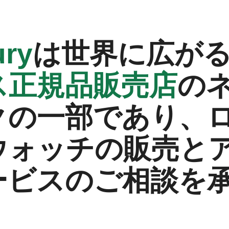
ry‬
は世界に広が
ス正規品販売店
の
クの一部であり、
ウォッチの販売と
ービスのご相談を