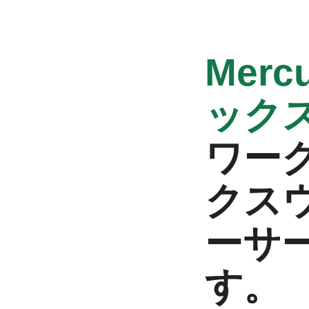
‭Mercu
ック
ワー
クス
ーサ
す。