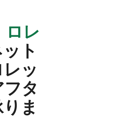
る
ロレ
ネット
ロレッ
アフタ
承りま