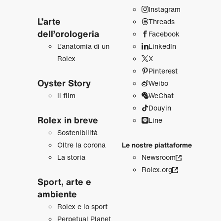
Instagram
L’arte
Threads
dell’orologeria
Facebook
L’anatomia di un
LinkedIn
Rolex
X
Pinterest
Oyster Story
Weibo
Il film
WeChat
Douyin
Rolex in breve
Line
Sostenibilità
Oltre la corona
Le nostre piattaforme
La storia
Newsroom
Rolex.org
Sport, arte e
ambiente
Rolex e lo sport
Perpetual Planet