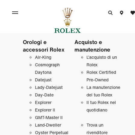
Orologi e
Acquisto e
accessori Rolex
manutenzione
Air‑King
L’acquisto di un
Cosmograph
Rolex
Daytona
Rolex Certified
Datejust
Pre‑Owned
Lady‑Datejust
La manutenzione
Day‑Date
del tuo Rolex
Explorer
Il tuo Rolex nel
Explorer II
quotidiano
GMT‑Master II
Land‑Dweller
Trova un
Oyster Perpetual
rivenditore