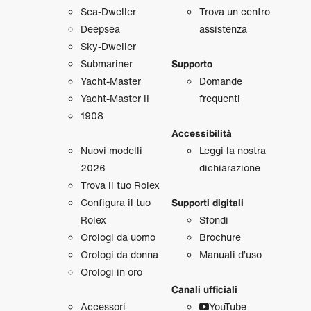
Sea‑Dweller
Trova un centro
Deepsea
assistenza
Sky‑Dweller
Submariner
Supporto
Yacht‑Master
Domande
Yacht‑Master II
frequenti
1908
Accessibilità
Nuovi modelli
Leggi la nostra
2026
dichiarazione
Trova il tuo Rolex
Configura il tuo
Supporti digitali
Rolex
Sfondi
Orologi da uomo
Brochure
Orologi da donna
Manuali d’uso
Orologi in oro
Canali ufficiali
Accessori
YouTube