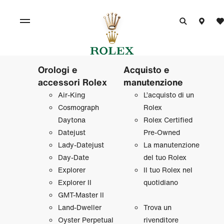
Orologi e
Acquisto e
accessori Rolex
manutenzione
Air‑King
L’acquisto di un
Cosmograph
Rolex
Daytona
Rolex Certified
Datejust
Pre‑Owned
Lady‑Datejust
La manutenzione
Day‑Date
del tuo Rolex
Explorer
Il tuo Rolex nel
Explorer II
quotidiano
GMT‑Master II
Land‑Dweller
Trova un
Oyster Perpetual
rivenditore