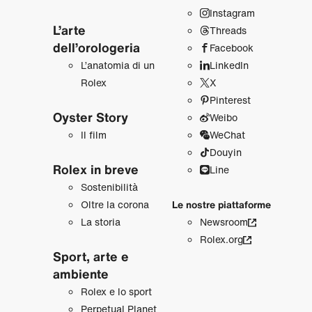
Instagram
L’arte
Threads
dell’orologeria
Facebook
L’anatomia di un
LinkedIn
Rolex
X
Pinterest
Oyster Story
Weibo
Il film
WeChat
Douyin
Rolex in breve
Line
Sostenibilità
Oltre la corona
Le nostre piattaforme
La storia
Newsroom
Rolex.org
Sport, arte e
ambiente
Rolex e lo sport
Perpetual Planet