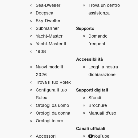
Sea‑Dweller
Trova un centro
Deepsea
assistenza
Sky‑Dweller
Submariner
Supporto
Yacht‑Master
Domande
Yacht‑Master II
frequenti
1908
Accessibilità
Nuovi modelli
Leggi la nostra
2026
dichiarazione
Trova il tuo Rolex
Configura il tuo
Supporti digitali
Rolex
Sfondi
Orologi da uomo
Brochure
Orologi da donna
Manuali d’uso
Orologi in oro
Canali ufficiali
Accessori
YouTube