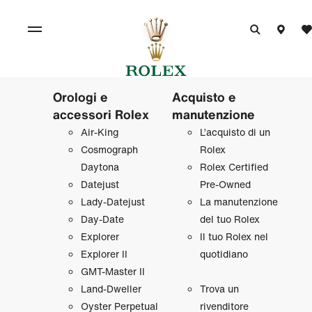
Orologi e
Acquisto e
accessori Rolex
manutenzione
Air‑King
L’acquisto di un
Cosmograph
Rolex
Daytona
Rolex Certified
Datejust
Pre‑Owned
Lady‑Datejust
La manutenzione
Day‑Date
del tuo Rolex
Explorer
Il tuo Rolex nel
Explorer II
quotidiano
GMT‑Master II
Land‑Dweller
Trova un
Oyster Perpetual
rivenditore