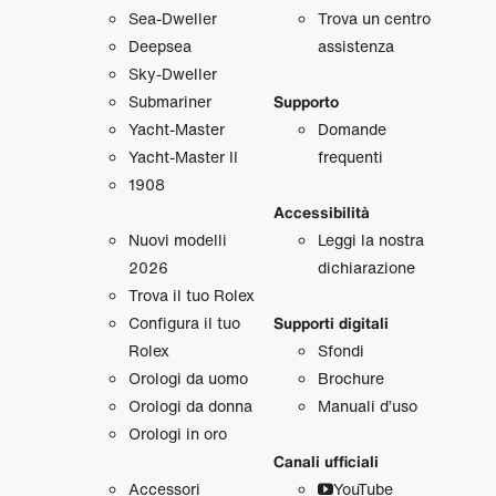
Sea‑Dweller
Trova un centro
Deepsea
assistenza
Sky‑Dweller
Submariner
Supporto
Yacht‑Master
Domande
Yacht‑Master II
frequenti
1908
Accessibilità
Nuovi modelli
Leggi la nostra
2026
dichiarazione
Trova il tuo Rolex
Configura il tuo
Supporti digitali
Rolex
Sfondi
Orologi da uomo
Brochure
Orologi da donna
Manuali d’uso
Orologi in oro
Canali ufficiali
Accessori
YouTube