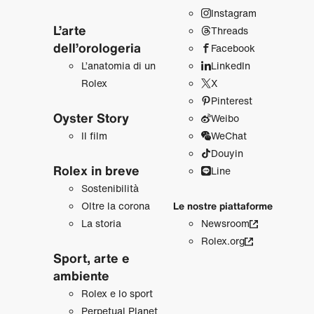
Instagram
L’arte
Threads
dell’orologeria
Facebook
L’anatomia di un
LinkedIn
Rolex
X
Pinterest
Oyster Story
Weibo
Il film
WeChat
Douyin
Rolex in breve
Line
Sostenibilità
Oltre la corona
Le nostre piattaforme
La storia
Newsroom
Rolex.org
Sport, arte e
ambiente
Rolex e lo sport
Perpetual Planet