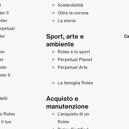
I
Sostenibilità
r II
Oltre la corona
ller
La storia
rpetual
Sport, arte e
ler
Ca
ambiente
ler
Rolex e lo sport
er
Perpetual Planet
ster
Perpetual Arts
ter II
La famiglia Rolex
Acquisto e
elli
manutenzione
uo Rolex
L’acquisto di un
il tuo
Rolex