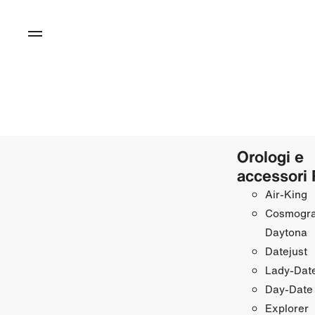
Orologi e
accessori 
Air‑King
Cosmogr
Daytona
Datejust
Lady‑Date
Day‑Date
Explorer