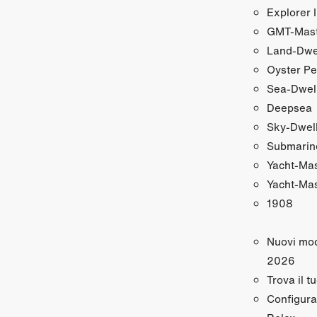
Explorer I
GMT‑Maste
Land‑Dwe
Oyster Pe
Sea‑Dwel
Deepsea
Sky‑Dwel
Submarin
Yacht‑Ma
Yacht‑Mas
1908
Nuovi mod
2026
Trova il t
Configura 