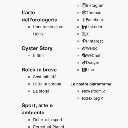
Instagram
L’arte
Threads
dell’orologeria
Facebook
L’anatomia di un
LinkedIn
Rolex
X
Pinterest
Oyster Story
Weibo
Il film
WeChat
Douyin
Rolex in breve
Line
Sostenibilità
Oltre la corona
Le nostre piattaforme
La storia
Newsroom
Rolex.org
Sport, arte e
ambiente
Rolex e lo sport
Perpetual Planet