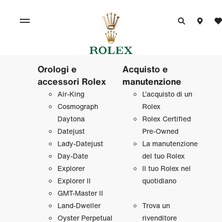
Orologi e
Acquisto e
accessori Rolex
manutenzione
Air‑King
L’acquisto di un
Cosmograph
Rolex
Daytona
Rolex Certified
Datejust
Pre‑Owned
Lady‑Datejust
La manutenzione
Day‑Date
del tuo Rolex
Explorer
Il tuo Rolex nel
Explorer II
quotidiano
GMT‑Master II
Land‑Dweller
Trova un
Oyster Perpetual
rivenditore