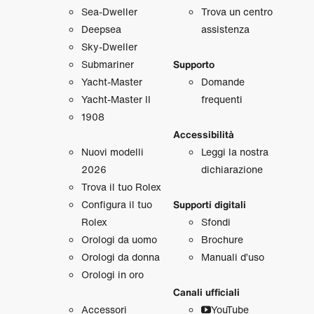
Sea‑Dweller
Trova un centro
Deepsea
assistenza
Sky‑Dweller
Submariner
Supporto
Yacht‑Master
Domande
Yacht‑Master II
frequenti
1908
Accessibilità
Nuovi modelli
Leggi la nostra
2026
dichiarazione
Trova il tuo Rolex
Configura il tuo
Supporti digitali
Rolex
Sfondi
Orologi da uomo
Brochure
Orologi da donna
Manuali d’uso
Orologi in oro
Canali ufficiali
Accessori
YouTube