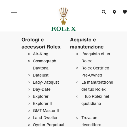
Orologi e
Acquisto e
accessori Rolex
manutenzione
Air‑King
L’acquisto di un
Cosmograph
Rolex
Daytona
Rolex Certified
Datejust
Pre‑Owned
Lady‑Datejust
La manutenzione
Day‑Date
del tuo Rolex
Explorer
Il tuo Rolex nel
Explorer II
quotidiano
GMT‑Master II
Land‑Dweller
Trova un
Oyster Perpetual
rivenditore