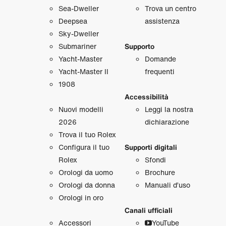
Sea‑Dweller
Trova un centro
Deepsea
assistenza
Sky‑Dweller
Submariner
Supporto
Yacht‑Master
Domande
Yacht‑Master II
frequenti
1908
Accessibilità
Nuovi modelli
Leggi la nostra
2026
dichiarazione
Trova il tuo Rolex
Configura il tuo
Supporti digitali
Rolex
Sfondi
Orologi da uomo
Brochure
Orologi da donna
Manuali d’uso
Orologi in oro
Canali ufficiali
Accessori
YouTube