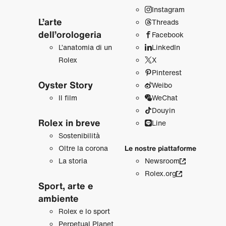
Instagram
L’arte
Threads
dell’orologeria
Facebook
L’anatomia di un
LinkedIn
Rolex
X
Pinterest
Oyster Story
Weibo
Il film
WeChat
Douyin
Rolex in breve
Line
Sostenibilità
Oltre la corona
Le nostre piattaforme
La storia
Newsroom
Rolex.org
Sport, arte e
ambiente
Rolex e lo sport
Perpetual Planet