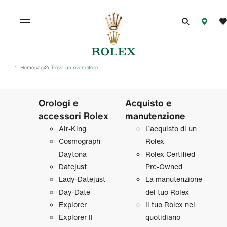
Homepage
Trova un rivenditore
/
Orologi e
Acquisto e
accessori Rolex
manutenzione
Air‑King
L’acquisto di un
Cosmograph
Rolex
Daytona
Rolex Certified
Datejust
Pre‑Owned
Lady‑Datejust
La manutenzione
Day‑Date
del tuo Rolex
Explorer
Il tuo Rolex nel
Explorer II
quotidiano