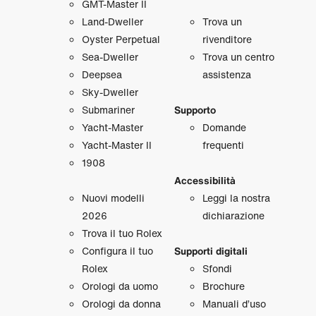
GMT‑Master II
Land‑Dweller
Trova un
Oyster Perpetual
rivenditore
Sea‑Dweller
Trova un centro
Deepsea
assistenza
Sky‑Dweller
Submariner
Supporto
Yacht‑Master
Domande
Yacht‑Master II
frequenti
1908
Accessibilità
Nuovi modelli
Leggi la nostra
2026
dichiarazione
Trova il tuo Rolex
Configura il tuo
Supporti digitali
Rolex
Sfondi
Orologi da uomo
Brochure
Orologi da donna
Manuali d’uso