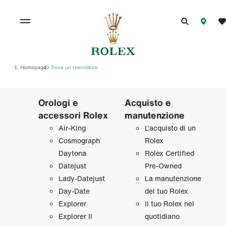
Homepage
Trova un rivenditore
/
Orologi e
Acquisto e
accessori Rolex
manutenzione
Air‑King
L’acquisto di un
Cosmograph
Rolex
Daytona
Rolex Certified
Datejust
Pre‑Owned
Lady‑Datejust
La manutenzione
Day‑Date
del tuo Rolex
Explorer
Il tuo Rolex nel
Explorer II
quotidiano