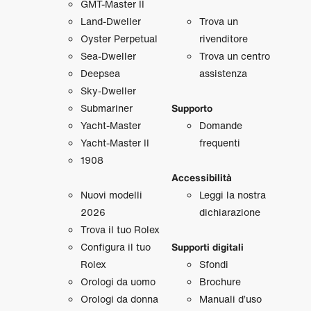
GMT‑Master II
Land‑Dweller
Trova un
Oyster Perpetual
rivenditore
Sea‑Dweller
Trova un centro
Deepsea
assistenza
Sky‑Dweller
Submariner
Supporto
Yacht‑Master
Domande
Yacht‑Master II
frequenti
1908
Accessibilità
Nuovi modelli
Leggi la nostra
2026
dichiarazione
Trova il tuo Rolex
Configura il tuo
Supporti digitali
Rolex
Sfondi
Orologi da uomo
Brochure
Orologi da donna
Manuali d’uso