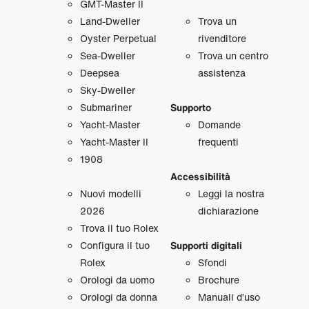
GMT‑Master II
Land‑Dweller
Trova un
Oyster Perpetual
rivenditore
Sea‑Dweller
Trova un centro
Deepsea
assistenza
Sky‑Dweller
Submariner
Supporto
Yacht‑Master
Domande
Yacht‑Master II
frequenti
1908
Accessibilità
Nuovi modelli
Leggi la nostra
2026
dichiarazione
Trova il tuo Rolex
Configura il tuo
Supporti digitali
Rolex
Sfondi
Orologi da uomo
Brochure
Orologi da donna
Manuali d’uso