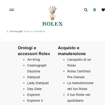
Homepage
Trova un rivenditore
/
Orologi e
Acquisto e
accessori Rolex
manutenzione
Air‑King
L’acquisto di un
Cosmograph
Rolex
Daytona
Rolex Certified
Datejust
Pre‑Owned
Lady‑Datejust
La manutenzione
Day‑Date
del tuo Rolex
Explorer
Il tuo Rolex nel
Explorer II
quotidiano