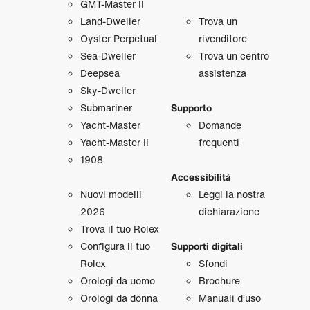
GMT‑Master II
Land‑Dweller
Trova un
Oyster Perpetual
rivenditore
Sea‑Dweller
Trova un centro
Deepsea
assistenza
Sky‑Dweller
Submariner
Supporto
Yacht‑Master
Domande
Yacht‑Master II
frequenti
1908
Accessibilità
Nuovi modelli
Leggi la nostra
2026
dichiarazione
Trova il tuo Rolex
Configura il tuo
Supporti digitali
Rolex
Sfondi
Orologi da uomo
Brochure
Orologi da donna
Manuali d’uso