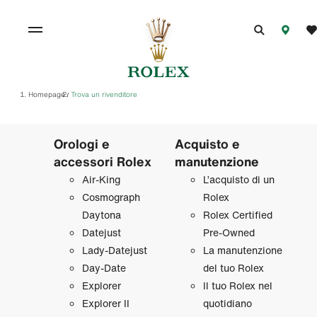
Homepage
Trova un rivenditore
/
Orologi e
Acquisto e
accessori Rolex
manutenzione
Air‑King
L’acquisto di un
Cosmograph
Rolex
Daytona
Rolex Certified
Datejust
Pre‑Owned
Lady‑Datejust
La manutenzione
Day‑Date
del tuo Rolex
Explorer
Il tuo Rolex nel
Explorer II
quotidiano