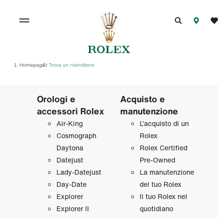
Homepage
Trova un rivenditore
/
Orologi e
Acquisto e
accessori Rolex
manutenzione
Air‑King
L’acquisto di un
Cosmograph
Rolex
Daytona
Rolex Certified
Datejust
Pre‑Owned
Lady‑Datejust
La manutenzione
Day‑Date
del tuo Rolex
Explorer
Il tuo Rolex nel
Explorer II
quotidiano