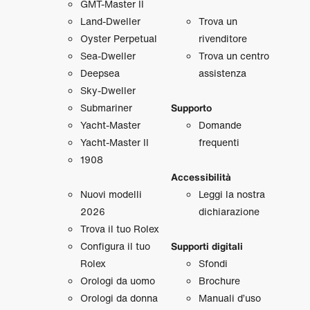
GMT‑Master II
Land‑Dweller
Trova un
Oyster Perpetual
rivenditore
Sea‑Dweller
Trova un centro
Deepsea
assistenza
Sky‑Dweller
Submariner
Supporto
Yacht‑Master
Domande
Yacht‑Master II
frequenti
1908
Accessibilità
Nuovi modelli
Leggi la nostra
2026
dichiarazione
Trova il tuo Rolex
Configura il tuo
Supporti digitali
Rolex
Sfondi
Orologi da uomo
Brochure
Orologi da donna
Manuali d’uso