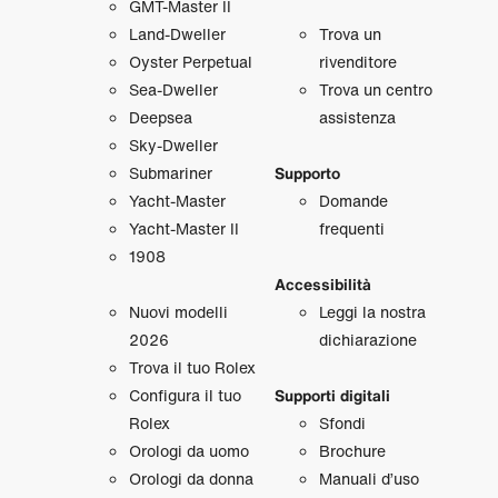
GMT‑Master II
Land‑Dweller
Trova un
Oyster Perpetual
rivenditore
Sea‑Dweller
Trova un centro
Deepsea
assistenza
Sky‑Dweller
Submariner
Supporto
Yacht‑Master
Domande
Yacht‑Master II
frequenti
1908
Accessibilità
Nuovi modelli
Leggi la nostra
2026
dichiarazione
Trova il tuo Rolex
Configura il tuo
Supporti digitali
Rolex
Sfondi
Orologi da uomo
Brochure
Orologi da donna
Manuali d’uso