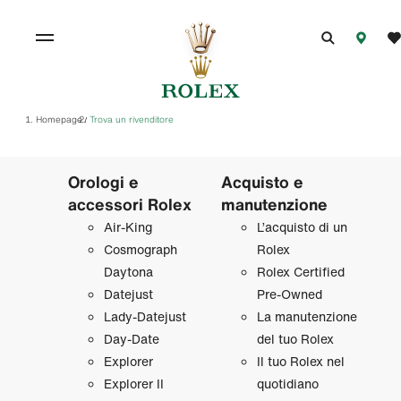
Homepage
Trova un rivenditore
/
Orologi e
Acquisto e
accessori Rolex
manutenzione
Air‑King
L’acquisto di un
Cosmograph
Rolex
Daytona
Rolex Certified
Datejust
Pre‑Owned
Lady‑Datejust
La manutenzione
Day‑Date
del tuo Rolex
Explorer
Il tuo Rolex nel
Explorer II
quotidiano