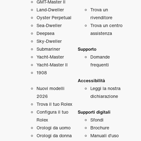
GMT‑Master II
Land‑Dweller
Trova un
Oyster Perpetual
rivenditore
Sea‑Dweller
Trova un centro
Deepsea
assistenza
Sky‑Dweller
Submariner
Supporto
Yacht‑Master
Domande
Yacht‑Master II
frequenti
1908
Accessibilità
Nuovi modelli
Leggi la nostra
2026
dichiarazione
Trova il tuo Rolex
Configura il tuo
Supporti digitali
Rolex
Sfondi
Orologi da uomo
Brochure
Orologi da donna
Manuali d’uso