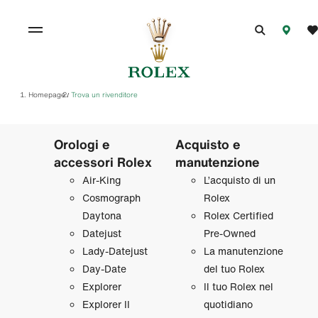
Homepage
Trova un rivenditore
/
Orologi e
Acquisto e
accessori Rolex
manutenzione
Air‑King
L’acquisto di un
Cosmograph
Rolex
Daytona
Rolex Certified
Datejust
Pre‑Owned
Lady‑Datejust
La manutenzione
Day‑Date
del tuo Rolex
Explorer
Il tuo Rolex nel
Explorer II
quotidiano