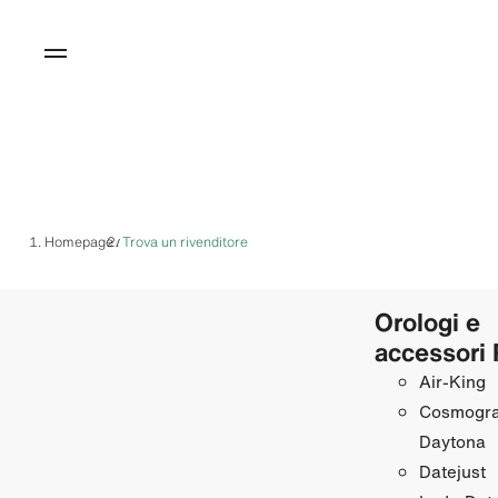
Homepage
Trova un rivenditore
/
Orologi e
accessori 
Air‑King
Cosmogr
Daytona
Datejust