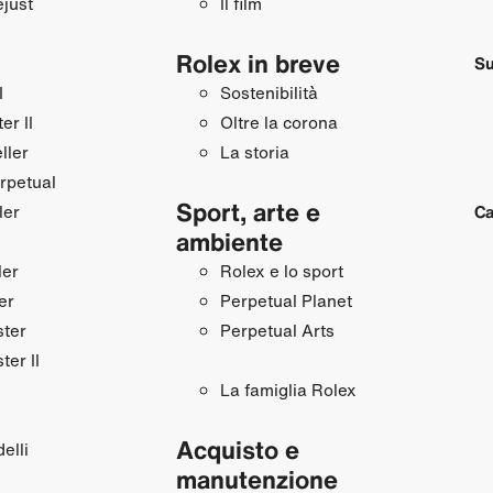
just
Il film
Rolex in breve
Su
I
Sostenibilità
r II
Oltre la corona
ller
La storia
rpetual
Sport, arte e
ler
Ca
ambiente
ler
Rolex e lo sport
er
Perpetual Planet
ster
Perpetual Arts
ter II
La famiglia Rolex
Acquisto e
elli
manutenzione