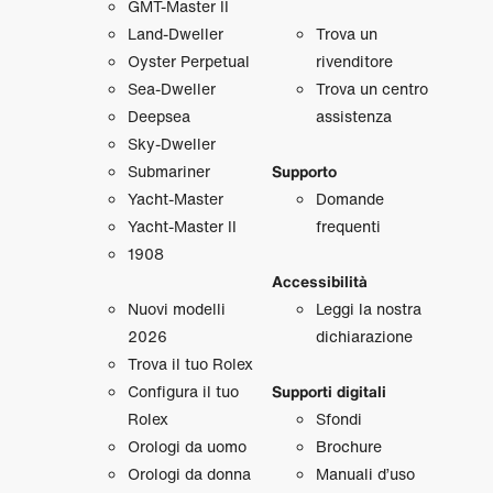
GMT‑Master II
Land‑Dweller
Trova un
Oyster Perpetual
rivenditore
Sea‑Dweller
Trova un centro
Deepsea
assistenza
Sky‑Dweller
Submariner
Supporto
Yacht‑Master
Domande
Yacht‑Master II
frequenti
1908
Accessibilità
Nuovi modelli
Leggi la nostra
2026
dichiarazione
Trova il tuo Rolex
Configura il tuo
Supporti digitali
Rolex
Sfondi
Orologi da uomo
Brochure
Orologi da donna
Manuali d’uso