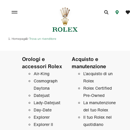
Homepage
Trova un rivenditore
/
Orologi e
Acquisto e
accessori Rolex
manutenzione
Air‑King
L’acquisto di un
Cosmograph
Rolex
Daytona
Rolex Certified
Datejust
Pre‑Owned
Lady‑Datejust
La manutenzione
Day‑Date
del tuo Rolex
Explorer
Il tuo Rolex nel
Explorer II
quotidiano