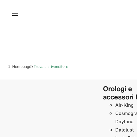
Homepage
Trova un rivenditore
/
Orologi e
accessori 
Air‑King
Cosmogr
Daytona
Datejust