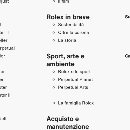
just
Il film
Rolex in breve
Su
I
Sostenibilità
r II
Oltre la corona
ller
La storia
rpetual
Sport, arte e
ler
Ca
ambiente
ler
Rolex e lo sport
er
Perpetual Planet
ster
Perpetual Arts
ter II
La famiglia Rolex
Acquisto e
elli
manutenzione