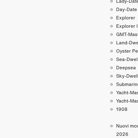
Lady‑Date
Day‑Date
Explorer
Explorer I
GMT‑Maste
Land‑Dwe
Oyster Pe
Sea‑Dwel
Deepsea
Sky‑Dwel
Submarin
Yacht‑Ma
Yacht‑Mas
1908
Nuovi mod
2026