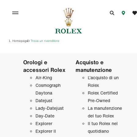
Homepage
Trova un rivenditore
/
Orologi e
Acquisto e
accessori Rolex
manutenzione
Air‑King
L’acquisto di un
Cosmograph
Rolex
Daytona
Rolex Certified
Datejust
Pre‑Owned
Lady‑Datejust
La manutenzione
Day‑Date
del tuo Rolex
Explorer
Il tuo Rolex nel
Explorer II
quotidiano