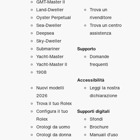
GMT‑Master II
Land‑Dweller
Trova un
Oyster Perpetual
rivenditore
Sea‑Dweller
Trova un centro
Deepsea
assistenza
Sky‑Dweller
Submariner
Supporto
Yacht‑Master
Domande
Yacht‑Master II
frequenti
1908
Accessibilità
Nuovi modelli
Leggi la nostra
2026
dichiarazione
Trova il tuo Rolex
Configura il tuo
Supporti digitali
Rolex
Sfondi
Orologi da uomo
Brochure
Orologi da donna
Manuali d’uso