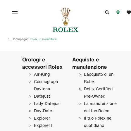
Homepage
Trova un rivenditore
/
Orologi e
Acquisto e
accessori Rolex
manutenzione
Air‑King
L’acquisto di un
Cosmograph
Rolex
Daytona
Rolex Certified
Datejust
Pre‑Owned
Lady‑Datejust
La manutenzione
Day‑Date
del tuo Rolex
Explorer
Il tuo Rolex nel
Explorer II
quotidiano