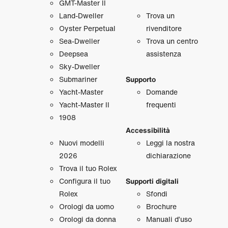
GMT‑Master II
Land‑Dweller
Trova un
Oyster Perpetual
rivenditore
Sea‑Dweller
Trova un centro
Deepsea
assistenza
Sky‑Dweller
Submariner
Supporto
Yacht‑Master
Domande
Yacht‑Master II
frequenti
1908
Accessibilità
Nuovi modelli
Leggi la nostra
2026
dichiarazione
Trova il tuo Rolex
Configura il tuo
Supporti digitali
Rolex
Sfondi
Orologi da uomo
Brochure
Orologi da donna
Manuali d’uso