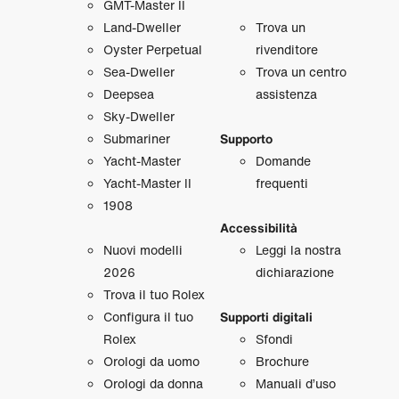
GMT‑Master II
Land‑Dweller
Trova un
Oyster Perpetual
rivenditore
Sea‑Dweller
Trova un centro
Deepsea
assistenza
Sky‑Dweller
Submariner
Supporto
Yacht‑Master
Domande
Yacht‑Master II
frequenti
1908
Accessibilità
Nuovi modelli
Leggi la nostra
2026
dichiarazione
Trova il tuo Rolex
Configura il tuo
Supporti digitali
Rolex
Sfondi
Orologi da uomo
Brochure
Orologi da donna
Manuali d’uso