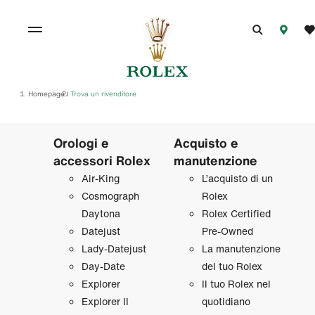
Homepage
Trova un rivenditore
/
Orologi e
Acquisto e
accessori Rolex
manutenzione
Air‑King
L’acquisto di un
Cosmograph
Rolex
Daytona
Rolex Certified
Datejust
Pre‑Owned
Lady‑Datejust
La manutenzione
Day‑Date
del tuo Rolex
Explorer
Il tuo Rolex nel
Explorer II
quotidiano