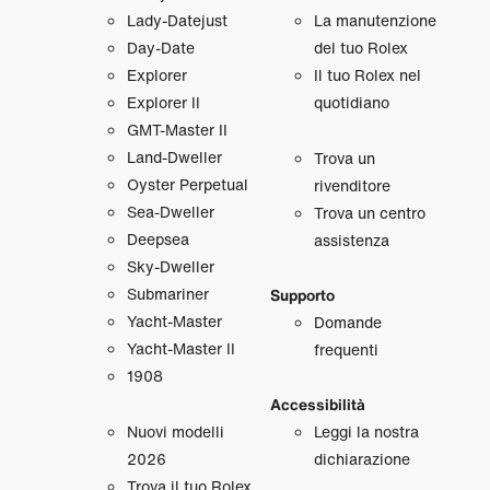
Lady‑Datejust
La manutenzione
Day‑Date
del tuo Rolex
Explorer
Il tuo Rolex nel
Explorer II
quotidiano
GMT‑Master II
Land‑Dweller
Trova un
Oyster Perpetual
rivenditore
Sea‑Dweller
Trova un centro
Deepsea
assistenza
Sky‑Dweller
Submariner
Supporto
Yacht‑Master
Domande
Yacht‑Master II
frequenti
1908
Accessibilità
Nuovi modelli
Leggi la nostra
2026
dichiarazione
Trova il tuo Rolex