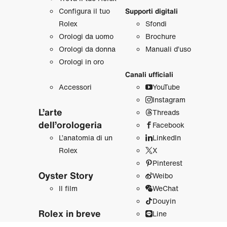
Configura il tuo
Supporti digitali
Rolex
Sfondi
Orologi da uomo
Brochure
Orologi da donna
Manuali d’uso
Orologi in oro
Canali ufficiali
Accessori
YouTube
Instagram
L’arte
Threads
dell’orologeria
Facebook
L’anatomia di un
LinkedIn
Rolex
X
Pinterest
Oyster Story
Weibo
Il film
WeChat
Douyin
Rolex in breve
Line
Sostenibilità