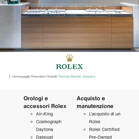
Homepage
Rivenditori Rolex
‭Thomas Markle Jewelers‬
/
/
Orologi e
Acquisto e
accessori Rolex
manutenzione
Air‑King
L’acquisto di un
Cosmograph
Rolex
Daytona
Rolex Certified
Datejust
Pre‑Owned