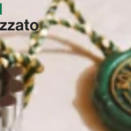
N
izzato