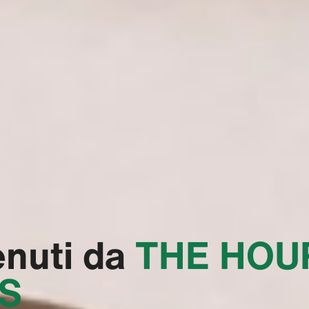
nuti da
‭THE HOU
S