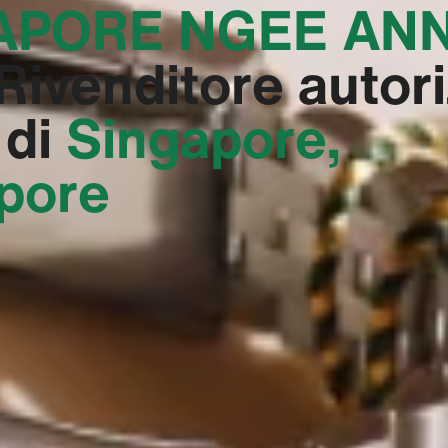
APORE NGEE AN
 Rivenditore autor
 di
Singapore,
pore