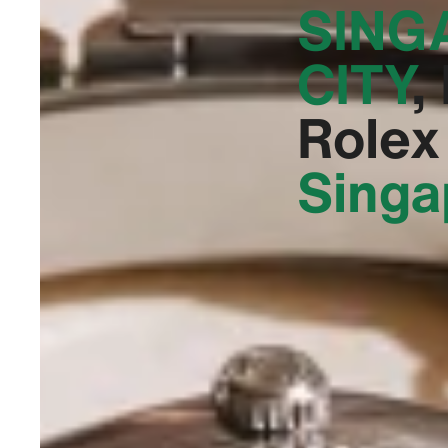
SING
CITY‬
,
Rolex
Singa