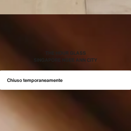
‭THE HOUR GLASS
SINGAPORE NGEE ANN CITY‬
Chiuso temporaneamente