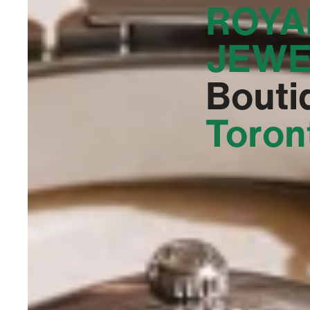
ROYA
JEWE
Bouti
Toron