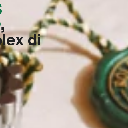
S
‬
,
lex di