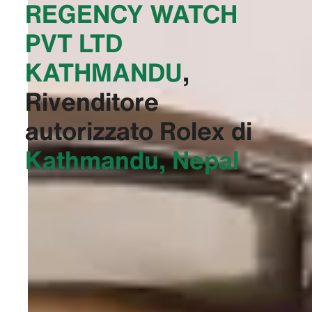
‭REGENCY WATCH
PVT LTD
KATHMANDU‬
,
Rivenditore
autorizzato Rolex di
Kathmandu, Nepal