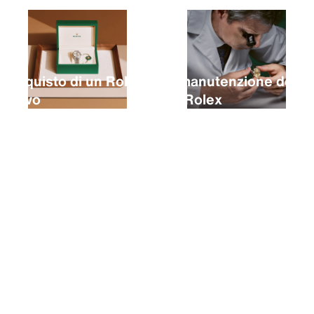
L’acquisto di un Rolex
La manutenzione del
nuovo
tuo Rolex