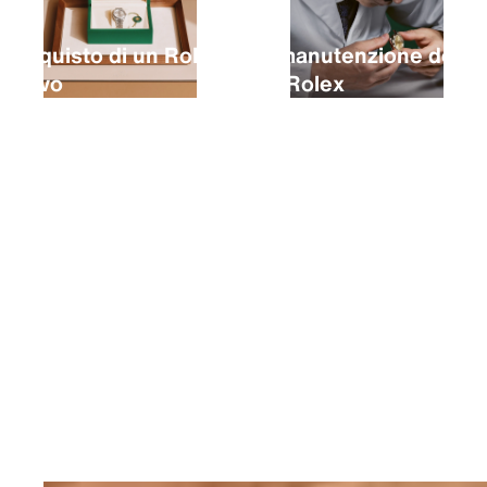
L’acquisto di un Rolex
La manutenzione del
nuovo
tuo Rolex