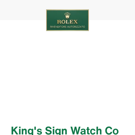
‭King's Sign Watch Co‬