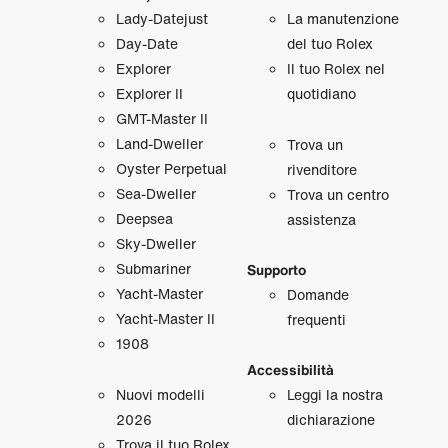
Lady‑Datejust
La manutenzione
Day‑Date
del tuo Rolex
Explorer
Il tuo Rolex nel
Explorer II
quotidiano
GMT‑Master II
Land‑Dweller
Trova un
Oyster Perpetual
rivenditore
Sea‑Dweller
Trova un centro
Deepsea
assistenza
Sky‑Dweller
Submariner
Supporto
Yacht‑Master
Domande
Yacht‑Master II
frequenti
1908
Accessibilità
Nuovi modelli
Leggi la nostra
2026
dichiarazione
Trova il tuo Rolex