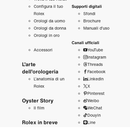
Configura il tuo
Supporti digitali
Rolex
Sfondi
Orologi da uomo
Brochure
Orologi da donna
Manuali d’uso
Orologi in oro
Canali ufficiali
Accessori
YouTube
Instagram
L’arte
Threads
dell’orologeria
Facebook
L’anatomia di un
LinkedIn
Rolex
X
Pinterest
Oyster Story
Weibo
Il film
WeChat
Douyin
Rolex in breve
Line
Sostenibilità