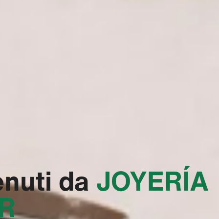
nuti da
‭JOYERÍA
R