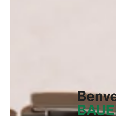
Benve
BAUE