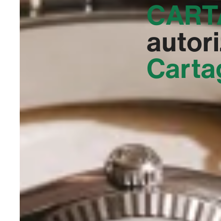
CART
autori
Carta