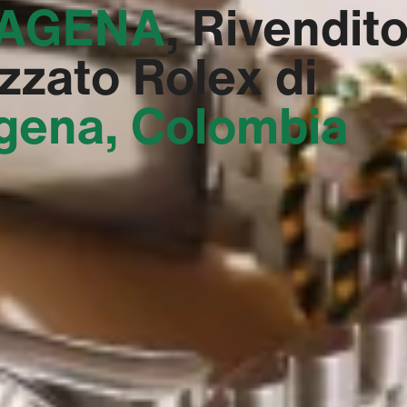
AGENA‬
, Rivendit
zzato Rolex di
gena, Colombia