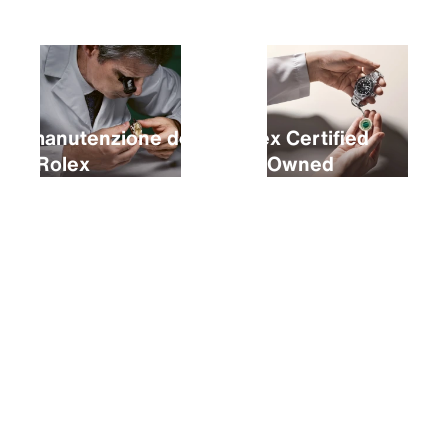
La manutenzione del
Rolex Certified
tuo Rolex
Pre‑Owned