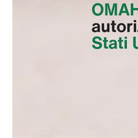
OMAH
autor
Stati 