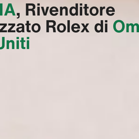
A‬
, Rivenditore
izzato Rolex di
Om
Uniti