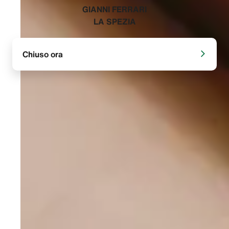
‭GIANNI FERRARI
LA SPEZIA‬
Chiuso ora