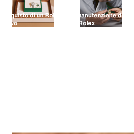
L’acquisto di un Rolex
La manutenzione del
nuovo
tuo Rolex