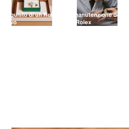
L’acquisto di un Rolex
La manutenzione del
nuovo
tuo Rolex