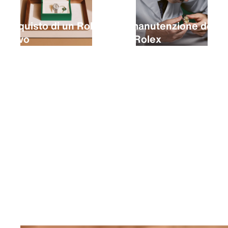
L’acquisto di un Rolex
La manutenzione del
nuovo
tuo Rolex