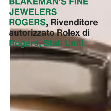
‭BLAKEMAN'S FINE
JEWELERS
ROGERS‬
, Rivenditore
autorizzato Rolex di
Rogers, Stati Uniti