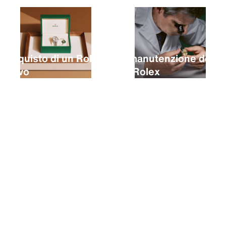
L’acquisto di un Rolex
La manutenzione del
nuovo
tuo Rolex