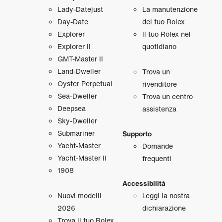
Lady‑Datejust
La manutenzione
Day‑Date
del tuo Rolex
Explorer
Il tuo Rolex nel
Explorer II
quotidiano
GMT‑Master II
Land‑Dweller
Trova un
Oyster Perpetual
rivenditore
Sea‑Dweller
Trova un centro
Deepsea
assistenza
Sky‑Dweller
Submariner
Supporto
Yacht‑Master
Domande
Yacht‑Master II
frequenti
1908
Accessibilità
Nuovi modelli
Leggi la nostra
2026
dichiarazione
Trova il tuo Rolex