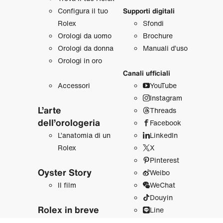
Configura il tuo
Supporti digitali
Rolex
Sfondi
Orologi da uomo
Brochure
Orologi da donna
Manuali d’uso
Orologi in oro
Canali ufficiali
Accessori
YouTube
Instagram
L’arte
Threads
dell’orologeria
Facebook
L’anatomia di un
LinkedIn
Rolex
X
Pinterest
Oyster Story
Weibo
Il film
WeChat
Douyin
Rolex in breve
Line
Sostenibilità