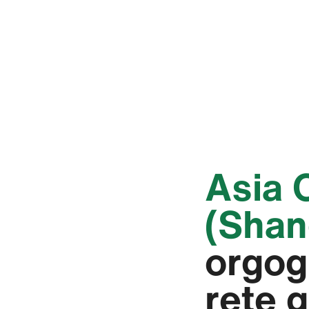
‭Asia
(Shang
orgogl
rete 