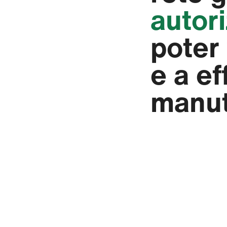
autori
poter
e a ef
manut