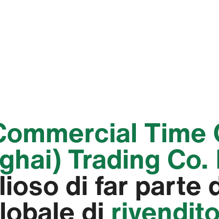
 Commercial Time 
hai) Trading Co. L
ioso di far parte 
globale di
rivendito