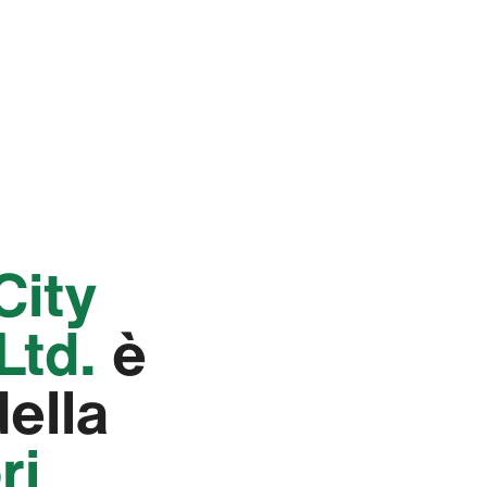
City
td.‬
è
della
ri