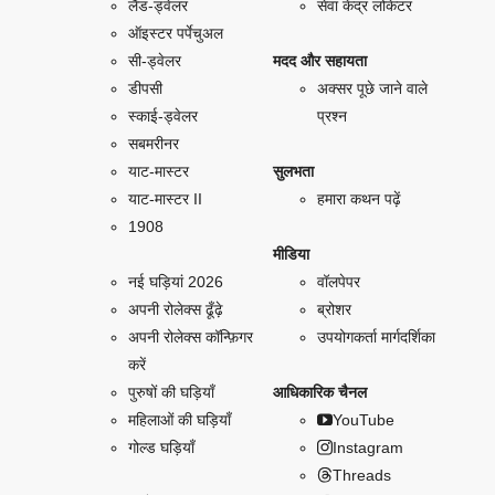
लैंड-ड्वेलर
सेवा केंद्र लोकेटर
ऑइस्टर पर्पेचुअल
सी-ड्वेलर
मदद और सहायता
डीपसी
अक्सर पूछे जाने वाले
स्काई-ड्वेलर
प्रश्न
सबमरीनर
याट-मास्टर
सुलभता
याट-मास्टर II
हमारा कथन पढ़ें
1908
मीडिया
नई घड़ियां 2026
वॉलपेपर
अपनी रोलेक्स ढूँढ़े
ब्रोशर
अपनी रोलेक्स कॉन्फ़िगर
उपयोगकर्ता मार्गदर्शिका
करें
पुरुषों की घड़ियाँ
आधिकारिक चैनल
महिलाओं की घड़ियाँ
YouTube
गोल्ड घड़ियाँ
Instagram
Threads