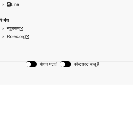
Line
रे मंच
न्यूज़रूम
Rolex.org
मोशन घटाएं
कॉन्ट्रास्ट चालू है