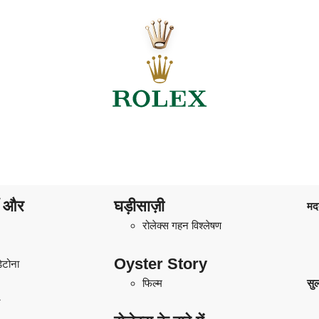
ाँ और
घड़ीसाज़ी
मद
रोलेक्स गहन विश्लेषण
Oyster Story
डेटोना
फिल्म
सु
ट