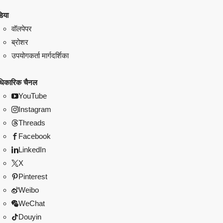
िया
वॉलपेपर
ब्रोशर
उपयोगकर्ता मार्गदर्शिका
िकारिक चैनल
YouTube
Instagram
Threads
Facebook
LinkedIn
X
Pinterest
Weibo
WeChat
Douyin