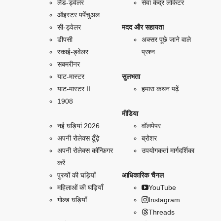
लैंड-ड्वेलर
सेवा केंद्र लोकेटर
ऑइस्टर पर्पेचुअल
सी-ड्वेलर
मदद और सहायता
डीपसी
अक्सर पूछे जाने वाले
स्काई-ड्वेलर
प्रश्न
सबमरीनर
याट-मास्टर
सुलभता
याट-मास्टर II
हमारा कथन पढ़ें
1908
मीडिया
नई घड़ियां 2026
वॉलपेपर
अपनी रोलेक्स ढूँढ़े
ब्रोशर
अपनी रोलेक्स कॉन्फ़िगर
उपयोगकर्ता मार्गदर्शिका
करें
पुरुषों की घड़ियाँ
आधिकारिक चैनल
महिलाओं की घड़ियाँ
YouTube
गोल्ड घड़ियाँ
Instagram
Threads