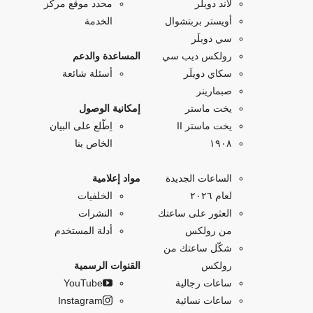
لاند دويلَر
محدد موقع مركز
أويستر بربتشوال
الخدمة
سي دويلَر
رولكس ديب سي
المساعدة والدعم
سكاي دويلَر
أسئلة شائعة
صبمارينر
يخت ماستر
إمكانية الوصول
يخت ماستر II
اِطّلع على البيان
۱۹۰۸
الخاص بنا
الساعات الجديدة
مواد إعلامية
لعام ٢٠٢٦
الخلفيات
العثور على ساعتك
النشرات
من رولكس
أدلة المستخدم
شكّل ساعتك من
رولكس
القنوات الرسمية
ساعات رجالية
YouTube
ساعات نسائية
Instagram