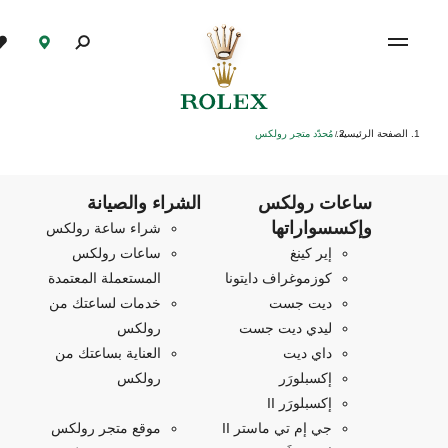
الصفحة الرئيسية
مُحدّد متجر رولكس
/
ساعات رولكس
الشراء والصيانة
وإكسسواراتها
شراء ساعة رولكس
إير كينغ
ساعات رولكس
كوزموغراف دايتونا
المستعملة المعتمدة
ديت جست
خدمات لساعتك من
ليدي ديت جست
رولكس
داي ديت
العناية بساعتك من
إكسبلورَر
رولكس
إكسبلورَر II
جي إم تي ماستر II
موقع متجر رولكس