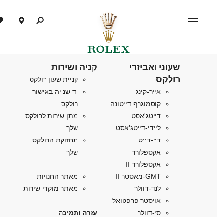
שעוני ואביזרי
קניה ושירות
רולקס
קניית שעון רולקס
אייר-קינג
יד שנייה באישור
קוסמוגרף דייטונה
רולקס
דייטג'אסט
מתן שירות לרולקס
ליידי-דייטג'אסט
שלך
דיי-דייט
תחזוקת הרולקס
אקספלורר
שלך
אקספלורר II
GMT-מאסטר II
מאתר החנויות
לנד-דוולר
מאתר מוקדי שירות
אויסטר פרפטואל
סי-דוולר
עזרה ותמיכה