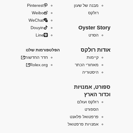
מבנה של שעון
Pinterest
רולקס
Weibo
WeChat
Oyster Story
Douyin
הסרט
Line
אודות רולקס
הפלטפורמות שלנו
קיימות
חדר החדשות
מאחורי הכתר
Rolex.org
היסטוריה
ספורט, אמנויות
וכדור הארץ
רולקס ועולם
הספורט
פרפטואל פלאנט
אמנויות פרפטואל