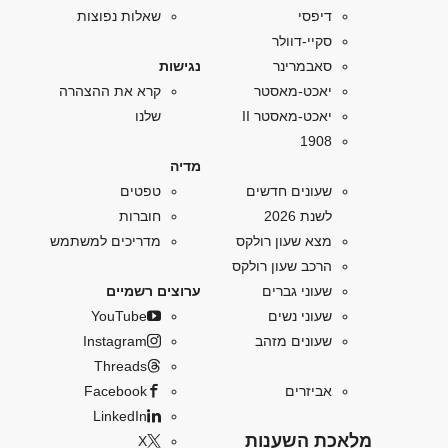
דיפסי
שאלות נפוצות
סקיי-דוולר
סאבמרינר
נגישות
יאכט-מאסטר
קרא את ההצהרה
יאכט-מאסטר II
שלנו
1908
מדיה
שעונים חדשים
טפטים
לשנת 2026
חוברות
מצא שעון רולקס
מדריכים למשתמש
הרכב שעון רולקס
שעוני גברים
ערוצים רשמיים
שעוני נשים
YouTube
שעונים מזהב
Instagram
Threads
אביזרים
Facebook
LinkedIn
מלאכת השענות
X